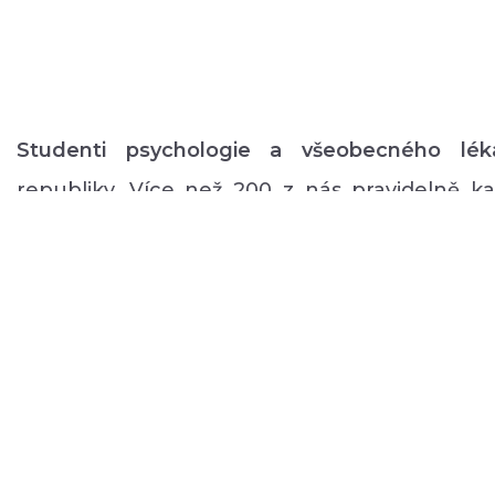
Studenti psychologie a všeobecného lék
republiky. Více než 200 z nás pravidelně 
volném čase zajišťuje rozmanitý volnočaso
duševním onemocněním: od výtvarných, přes
pohybové aktivity po kognitivní trénink a rů
a mnoho dalšího.
O NÁS
PODPOŘTE NÁS