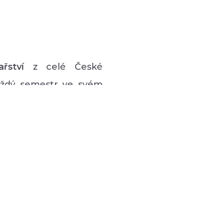
ařství
z celé České
každý semestr ve svém
vý program pro lidi s
 hudební či tanečně-
zná podpůrná setkávání