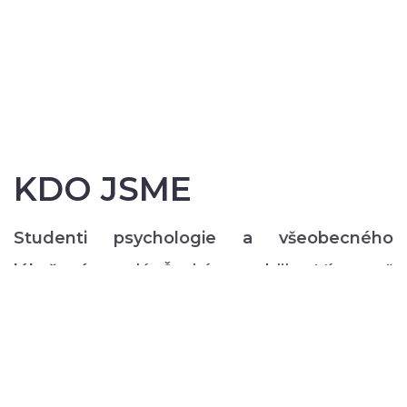
KDO JSME
Studenti psychologie a všeobecného
lékařství
z celé České republiky. Více než
200 z nás pravidelně každý semestr ve svém
volném čase zajišťuje rozmanitý volnočasový
program pro lidi s duševním onemocněním:
od výtvarných, přes hudební či tanečně-