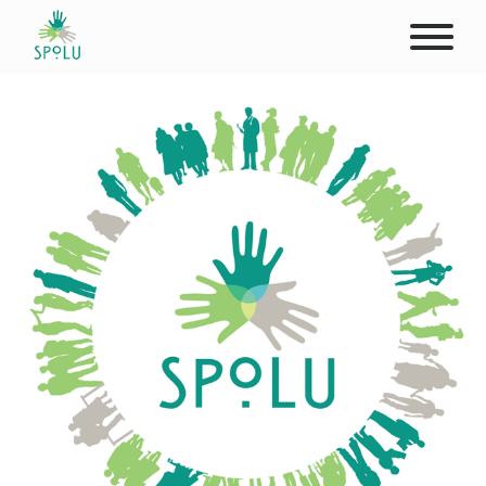
O NÁS
KONTAKT
PODPOŘTE NÁS
PŮSOBIŠTĚ
KLIENTI
PROFESIONÁLOVÉ
STUDENTI