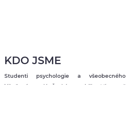
KDO JSME
Studenti psychologie a všeobecného
lékařství
z celé České republiky. Více než
200 z nás pravidelně každý semestr ve svém
volném čase zajišťuje rozmanitý volnočasový
program pro lidi s duševním onemocněním:
od výtvarných, přes hudební či tanečně-