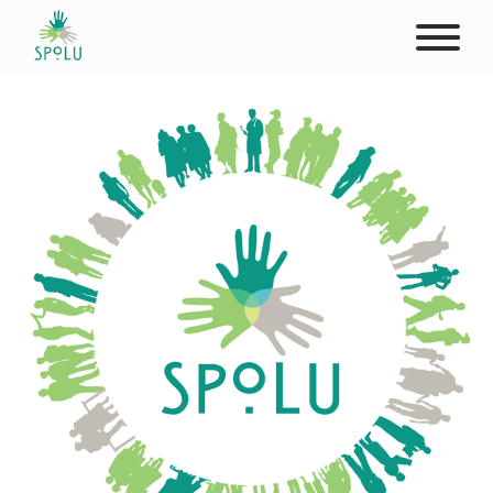
O NÁS
KONTAKT
PODPOŘTE NÁS
PŮSOBIŠTĚ
KLIENTI
PROFESIONÁLOVÉ
STUDENTI