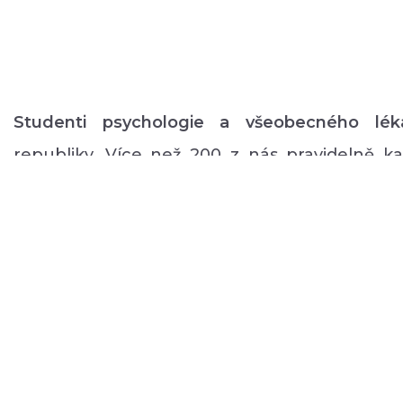
Studenti psychologie a všeobecného lék
republiky. Více než 200 z nás pravidelně 
volném čase zajišťuje rozmanitý volnočaso
duševním onemocněním: od výtvarných, přes
pohybové aktivity po kognitivní trénink a rů
a mnoho dalšího.
O NÁS
PODPOŘTE NÁS