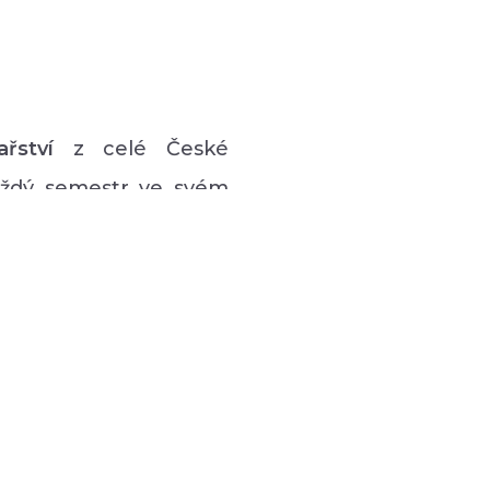
ařství
z celé České
každý semestr ve svém
vý program pro lidi s
 hudební či tanečně-
zná podpůrná setkávání