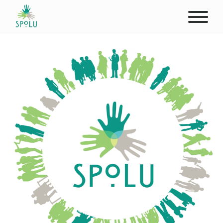
O NÁS
KONTAKT
PODPOŘTE NÁS
PŮSOBIŠTĚ
KLIENTI
PROFESIONÁLOVÉ
STUDENTI