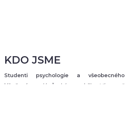
KDO JSME
Studenti psychologie a všeobecného
lékařství
z celé České republiky. Více než
200 z nás pravidelně každý semestr ve svém
volném čase zajišťuje rozmanitý volnočasový
program pro lidi s duševním onemocněním:
od výtvarných, přes hudební či tanečně-