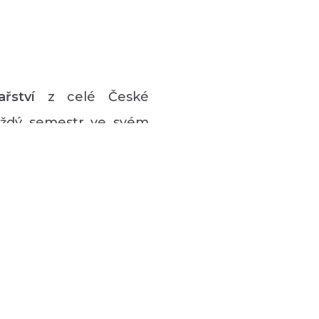
ařství
z celé České
každý semestr ve svém
vý program pro lidi s
 hudební či tanečně-
zná podpůrná setkávání