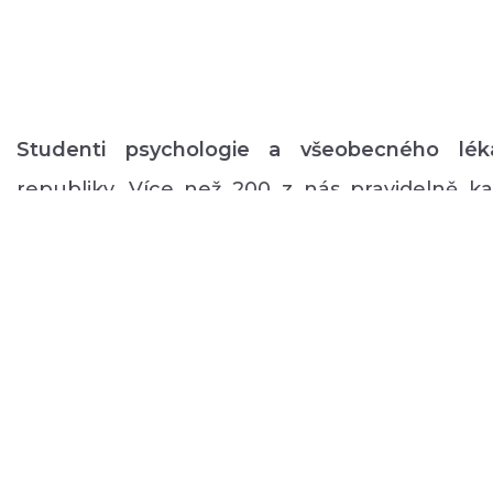
Studenti psychologie a všeobecného lék
republiky. Více než 200 z nás pravidelně 
volném čase zajišťuje rozmanitý volnočaso
duševním onemocněním: od výtvarných, přes
pohybové aktivity po kognitivní trénink a rů
a mnoho dalšího.
O NÁS
PODPOŘTE NÁS