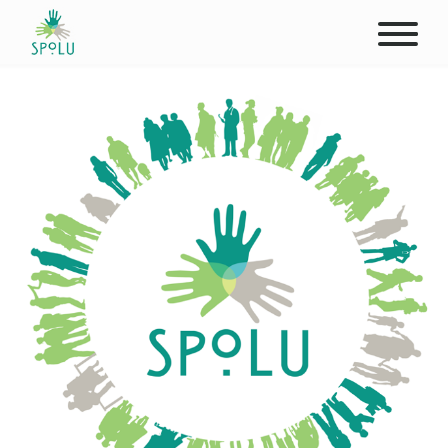
O NÁS
KONTAKT
PODPOŘTE NÁS
PŮSOBIŠTĚ
KLIENTI
PROFESIONÁLOVÉ
STUDENTI