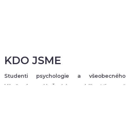
KDO JSME
Studenti psychologie a všeobecného
lékařství
z celé České republiky. Více než
200 z nás pravidelně každý semestr ve svém
volném čase zajišťuje rozmanitý volnočasový
program pro lidi s duševním onemocněním:
od výtvarných, přes hudební či tanečně-