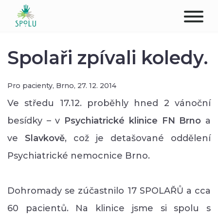
O NÁS
Spolaři zpívali koledy.
KONTAKT
Pro pacienty,
Brno,
27. 12. 2014
PODPOŘTE NÁS
Ve středu 17.12. proběhly hned 2 vánoční
besídky – v
Psychiatrické klinice FN Brno
a
PŮSOBIŠTĚ
ve
Slavkově
, což je detašované oddělení
KLIENTI
Psychiatrické nemocnice Brno.
PROFESIONÁLOVÉ
Dohromady se zúčastnilo 17 SPOLAŘŮ a cca
STUDENTI
60 pacientů.
Na klinice jsme si spolu s