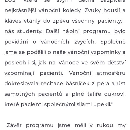
ZUŠ, která se svými dětmi zazpívala
nejkrásnější vánoční koledy. Zvuky houslí a
kláves vtáhly do zpěvu všechny pacienty, i
nás studenty. Další náplní programu bylo
povídání o vánočních zvycích. Společně
jsme se podělili o naše vánoční vzpomínky a
poslechli si, jak na Vánoce ve svém dětství
vzpomínají pacienti. Vánoční atmosféru
dokreslovala recitace básniček z pera a úst
samotných pacientů a plné talíře cukroví,
které pacienti společnými silami upekli.“
„Závěr programu jsme měli v rukou my