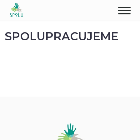
O NÁS
SPOLUPRACUJEME
KONTAKT
PODPOŘTE NÁS
PŮSOBIŠTĚ
KLIENTI
PROFESIONÁLOVÉ
STUDENTI