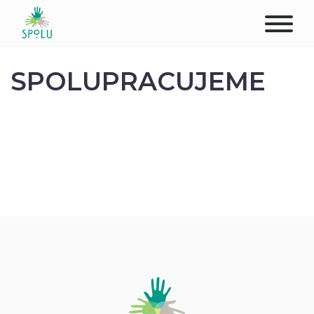
O NÁS
SPOLUPRACUJEME
KONTAKT
PODPOŘTE NÁS
PŮSOBIŠTĚ
KLIENTI
PROFESIONÁLOVÉ
STUDENTI