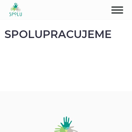
O NÁS
SPOLUPRACUJEME
KONTAKT
PODPOŘTE NÁS
PŮSOBIŠTĚ
KLIENTI
PROFESIONÁLOVÉ
STUDENTI