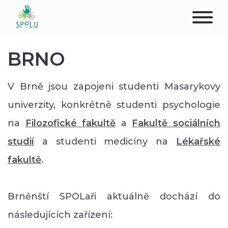
O NÁS
BRNO
KONTAKT
V Brně jsou zapojeni studenti Masarykovy
PODPOŘTE NÁS
univerzity, konkrétně studenti psychologie
na
Filozofické fakultě
a
Fakultě sociálních
PŮSOBIŠTĚ
studií
a studenti medicíny na
Lékařské
KLIENTI
fakultě
.
PROFESIONÁLOVÉ
Brněnští SPOLaři aktuálně dochází do
STUDENTI
následujících zařízení: