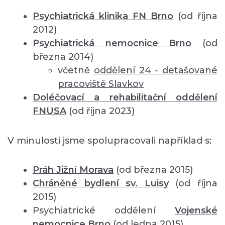
Psychiatrická klinika FN Brno
(od října
2012)
Psychiatrická nemocnice Brno
(od
března 2014)
včetně
oddělení
24 - detašované
pracoviště Slavkov
Doléčovací a rehabilitační oddělení
FNUSA
(od října 2023)
V minulosti jsme spolupracovali například s:
Práh Jižní Morava
(od března 2015)
Chráněné bydlení sv. Luisy
(od října
2015)
Psychiatrické oddělení
Vojenské
nemocnice Brno
(od ledna 2015)