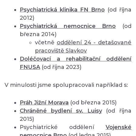
Psychiatrická klinika FN Brno
(od října
2012)
Psychiatrická nemocnice Brno
(od
března 2014)
včetně
oddělení
24 - detašované
pracoviště Slavkov
Doléčovací a rehabilitační oddělení
FNUSA
(od října 2023)
V minulosti jsme spolupracovali například s:
Práh Jižní Morava
(od března 2015)
Chráněné bydlení sv. Luisy
(od října
2015)
Psychiatrické oddělení
Vojenské
nemocnice Brno
(od ledna 2015)