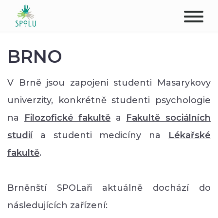
O NÁS
BRNO
KONTAKT
V Brně jsou zapojeni studenti Masarykovy
PODPOŘTE NÁS
univerzity, konkrétně studenti psychologie
na
Filozofické fakultě
a
Fakultě sociálních
PŮSOBIŠTĚ
studií
a studenti medicíny na
Lékařské
KLIENTI
fakultě
.
PROFESIONÁLOVÉ
Brněnští SPOLaři aktuálně dochází do
STUDENTI
následujících zařízení: