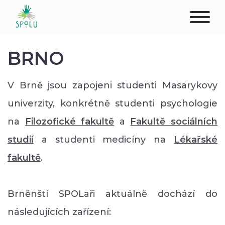
O NÁS
BRNO
KONTAKT
V Brně jsou zapojeni studenti Masarykovy
PODPOŘTE NÁS
univerzity, konkrétně studenti psychologie
na
Filozofické fakultě
a
Fakultě sociálních
PŮSOBIŠTĚ
studií
a studenti medicíny na
Lékařské
KLIENTI
fakultě
.
PROFESIONÁLOVÉ
Brněnští SPOLaři aktuálně dochází do
STUDENTI
následujících zařízení: