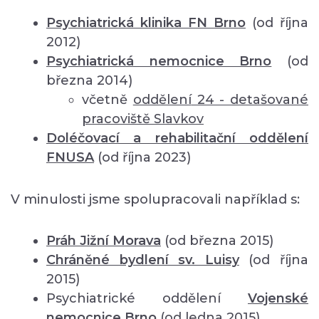
Psychiatrická klinika FN Brno
(od října
2012)
Psychiatrická nemocnice Brno
(od
března 2014)
včetně
oddělení
24 - detašované
pracoviště Slavkov
Doléčovací a rehabilitační oddělení
FNUSA
(od října 2023)
V minulosti jsme spolupracovali například s:
Práh Jižní Morava
(od března 2015)
Chráněné bydlení sv. Luisy
(od října
2015)
Psychiatrické oddělení
Vojenské
nemocnice Brno
(od ledna 2015)