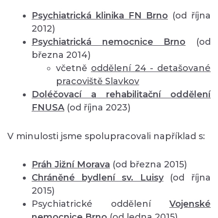
Psychiatrická klinika FN Brno
(od října
2012)
Psychiatrická nemocnice Brno
(od
března 2014)
včetně
oddělení
24 - detašované
pracoviště Slavkov
Doléčovací a rehabilitační oddělení
FNUSA
(od října 2023)
V minulosti jsme spolupracovali například s:
Práh Jižní Morava
(od března 2015)
Chráněné bydlení sv. Luisy
(od října
2015)
Psychiatrické oddělení
Vojenské
nemocnice Brno
(od ledna 2015)