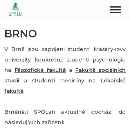
O NÁS
BRNO
KONTAKT
V Brně jsou zapojeni studenti Masarykovy
PODPOŘTE NÁS
univerzity, konkrétně studenti psychologie
na
Filozofické fakultě
a
Fakultě sociálních
PŮSOBIŠTĚ
studií
a studenti medicíny na
Lékařské
KLIENTI
fakultě
.
PROFESIONÁLOVÉ
Brněnští SPOLaři aktuálně dochází do
STUDENTI
následujících zařízení: