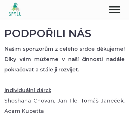
O NÁS
PODPOŘILI NÁS
KONTAKT
Našim sponzorům z celého srdce děkujeme!
PODPOŘTE NÁS
Díky vám můžeme v naší činnosti nadále
pokračovat a stále ji rozvíjet.
PŮSOBIŠTĚ
KLIENTI
Individuální dárci:
Shoshana Chovan, Jan Ille, Tomáš Janeček,
PROFESIONÁLOVÉ
Adam Kubetta
STUDENTI