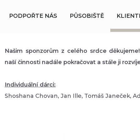
PODPOŘTE NÁS
PŮSOBIŠTĚ
KLIENT
Našim sponzorům z celého srdce děkujeme
naší činnosti nadále pokračovat a stále ji rozvíje
Individuální dárci:
Shoshana Chovan, Jan Ille, Tomáš Janeček, 