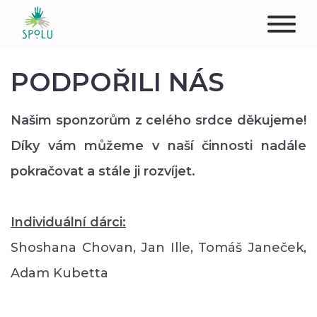
O NÁS
PODPOŘILI NÁS
KONTAKT
Našim sponzorům z celého srdce děkujeme!
PODPOŘTE NÁS
Díky vám můžeme v naší činnosti nadále
pokračovat a stále ji rozvíjet.
PŮSOBIŠTĚ
KLIENTI
Individuální dárci:
Shoshana Chovan, Jan Ille, Tomáš Janeček,
PROFESIONÁLOVÉ
Adam Kubetta
STUDENTI