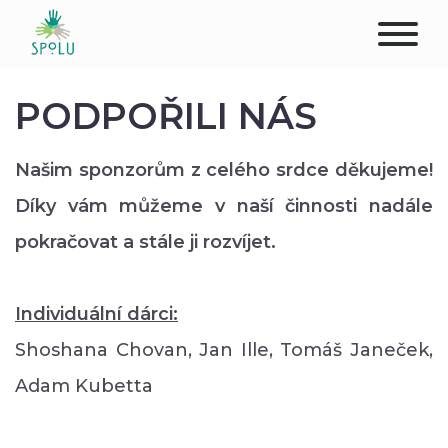
O NÁS
PODPOŘILI NÁS
KONTAKT
Našim sponzorům z celého srdce děkujeme!
PODPOŘTE NÁS
Díky vám můžeme v naší činnosti nadále
pokračovat a stále ji rozvíjet.
PŮSOBIŠTĚ
KLIENTI
Individuální dárci:
Shoshana Chovan, Jan Ille, Tomáš Janeček,
PROFESIONÁLOVÉ
Adam Kubetta
STUDENTI