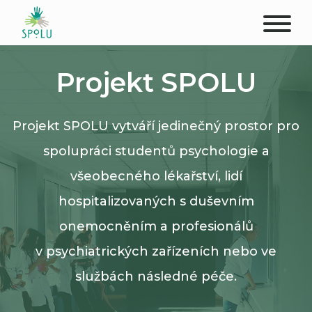
O NÁS
Projekt SPOLU
KONTAKT
Projekt SPOLU vytváří jedinečný prostor pro
PODPOŘTE NÁS
spolupráci studentů psychologie a
PŮSOBIŠTĚ
všeobecného lékařství, lidí
hospitalizovaných s duševním
KLIENTI
onemocněním a profesionálů
PROFESIONÁLOVÉ
v psychiatrických zařízeních nebo ve
službách následné péče.
STUDENTI