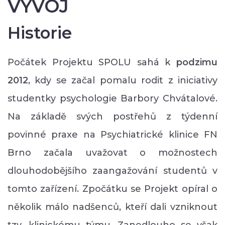
VÝVOJ
Historie
Počátek Projektu SPOLU sahá k
podzimu
2012
, kdy se začal pomalu rodit z iniciativy
studentky psychologie Barbory Chvátalové.
Na základě svých postřehů z týdenní
povinné praxe na Psychiatrické klinice FN
Brno začala uvažovat o možnostech
dlouhodobějšího zaangažování studentů v
tomto zařízení. Zpočátku se Projekt opíral o
několik málo nadšenců, kteří dali vzniknout
tzv. klinickému týmu. Zanedlouho se však