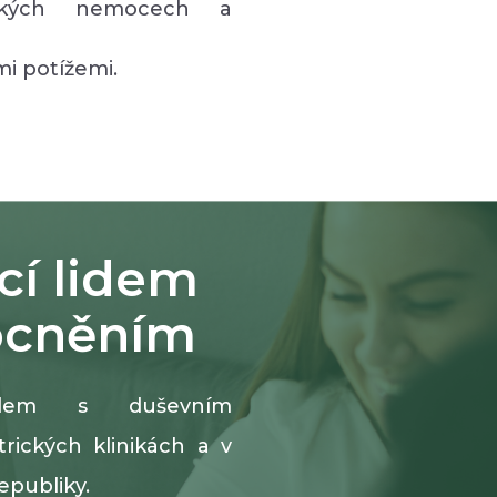
ických nemocech a
mi potížemi.
cí lidem
ocněním
lidem s duševním
ických klinikách a v
epubliky.