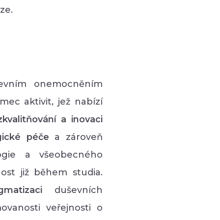
ze.
uševním onemocněním
ec aktivit, jež nabízí
zkvalitňování a inovaci
gické péče
a zároveň
gie a všeobecného
ost již během studia.
igmatizaci
duševních
vanosti veřejnosti o