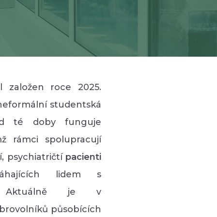
l založen roce 2025.
 neformální studentská
od té doby funguje
mž rámci spolupracují
 psychiatričtí
pacienti
ajících lidem s
 Aktuálně je v
brovolníků působících