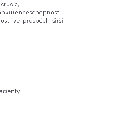
studia,
konkurenceschopnosti,
sti ve prospěch širší
acienty.