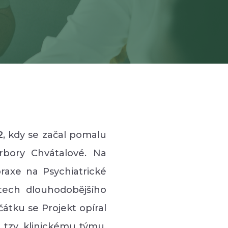
2
, kdy se začal pomalu
arbory Chvátalové. Na
raxe na Psychiatrické
tech dlouhodobějšího
átku se Projekt opíral
 tzv. klinickému týmu.