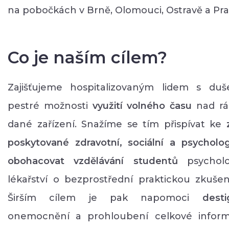
na pobočkách v Brně, Olomouci, Ostravě a Pra
Co je naším cílem?
Zajišťujeme hospitalizovaným lidem s d
pestré možnosti
využití volného času
nad rám
dané zařízení. Snažíme se tím přispívat ke
poskytované zdravotní, sociální a psycholo
obohacovat vzdělávání studentů
psycholo
lékařství o bezprostřední praktickou zkušen
Širším cílem je pak napomoci
dest
onemocnění a prohloubení celkové informo