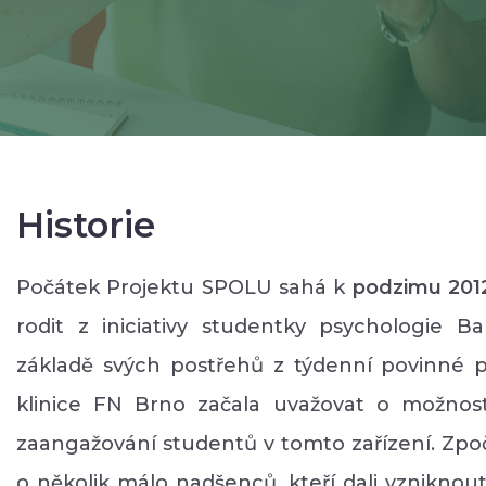
Historie
Počátek Projektu SPOLU sahá k
podzimu 201
rodit z iniciativy studentky psychologie B
základě svých postřehů z týdenní povinné p
klinice FN Brno začala uvažovat o možnos
zaangažování studentů v tomto zařízení. Zpoč
o několik málo nadšenců, kteří dali vzniknout