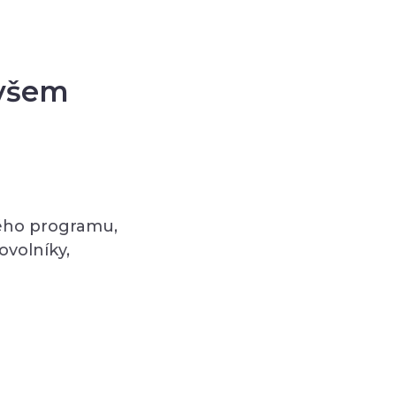
 všem
vého programu,
volníky,