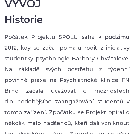
VÝVOJ
Historie
Počátek Projektu SPOLU sahá k
podzimu
2012
, kdy se začal pomalu rodit z iniciativy
studentky psychologie Barbory Chvátalové.
Na základě svých postřehů z týdenní
povinné praxe na Psychiatrické klinice FN
Brno začala uvažovat o možnostech
dlouhodobějšího zaangažování studentů v
tomto zařízení. Zpočátku se Projekt opíral o
několik málo nadšenců, kteří dali vzniknout
tzv. klinickému týmu. Zanedlouho se však