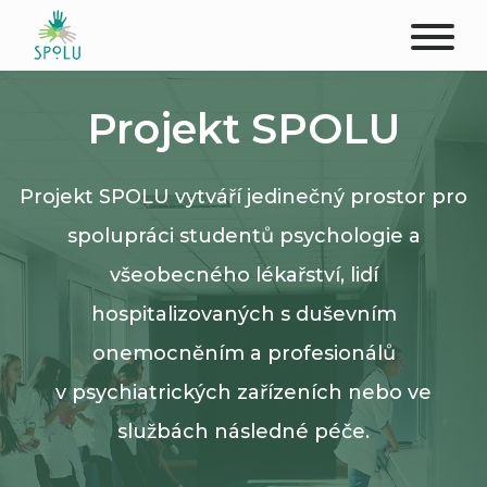
O NÁS
Projekt SPOLU
KONTAKT
Projekt SPOLU vytváří jedinečný prostor pro
PODPOŘTE NÁS
spolupráci studentů psychologie a
PŮSOBIŠTĚ
všeobecného lékařství, lidí
hospitalizovaných s duševním
KLIENTI
onemocněním a profesionálů
PROFESIONÁLOVÉ
v psychiatrických zařízeních nebo ve
službách následné péče.
STUDENTI