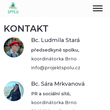
O NÁS
KONTAKT
KONTAKT
Bc. Ludmila Stará
PODPOŘTE NÁS
předsedkyně spolku,
koordinátorka Brno
PŮSOBIŠTĚ
info@projektspolu.cz
KLIENTI
Bc. Sára Mrkvanová
PROFESIONÁLOVÉ
PR a sociální sítě,
STUDENTI
koordinátorka Brno