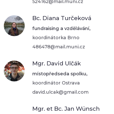
524162@mail.muni.cz
Bc. Diana Turčeková
fundraising a vzdělávání,
koordinátorka Brno
486478@mail.muni.cz
Mgr. David Ulčák
místopředseda spolku,
koordinátor Ostrava
david.ulcak@gmail.com
Mgr. et Bc. Jan Wünsch