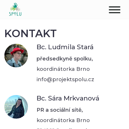
O NÁS
KONTAKT
KONTAKT
Bc. Ludmila Stará
PODPOŘTE NÁS
předsedkyně spolku,
koordinátorka Brno
PŮSOBIŠTĚ
info@projektspolu.cz
KLIENTI
Bc. Sára Mrkvanová
PROFESIONÁLOVÉ
PR a sociální sítě,
STUDENTI
koordinátorka Brno