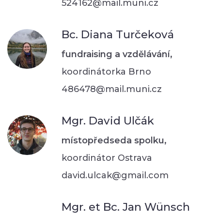
524162@mail.muni.cz
Bc. Diana Turčeková
fundraising a vzdělávání,
koordinátorka Brno
486478@mail.muni.cz
Mgr. David Ulčák
místopředseda spolku,
koordinátor Ostrava
david.ulcak@gmail.com
Mgr. et Bc. Jan Wünsch