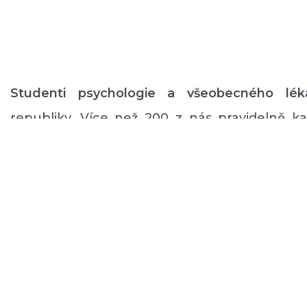
Studenti psychologie a všeobecného lék
republiky. Více než 200 z nás pravidelně 
volném čase zajišťuje rozmanitý volnočaso
duševním onemocněním: od výtvarných, přes
pohybové aktivity po kognitivní trénink a rů
a mnoho dalšího.
ABOUT US
DONATE