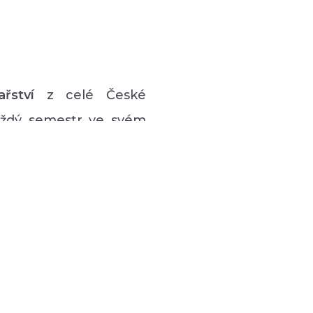
ařství
z celé České
každý semestr ve svém
vý program pro lidi s
 hudební či tanečně-
zná podpůrná setkávání