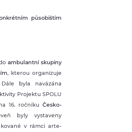
konkrétním působištím
 do
ambulantní skupiny
ním
, kterou organizuje
 Dále byla navázána
Aktivity Projektu SPOLU
na 16. ročníku
Česko-
oveň byly vystaveny
kované v rámci arte-