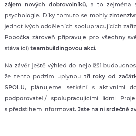
zájem nových dobrovolníků
, a to zejména 
psychologie. Díky tomuto se mohly
zintenziv
jednotlivých odděleních spolupracujících zaříz
Pobočka zároveň připravuje pro všechny své 
stávající)
teambuildingovou akci
.
Na závěr ještě výhled do nejbližší budoucno
že tento podzim uplynou
tři roky od začát
SPOLU
, plánujeme setkání s aktivními do
podporovateli/ spolupracujícími lidmi Pro
s předstihem informovat.
Jste na ni srdečně zv