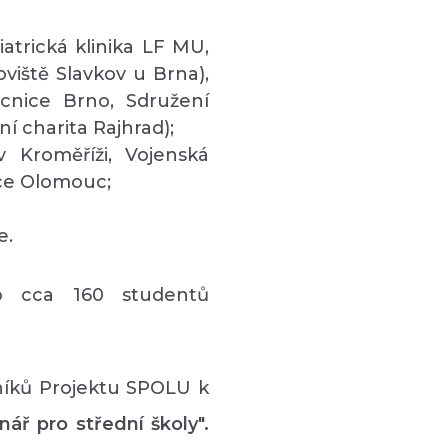
atrická klinika LF MU,
viště Slavkov u Brna),
cnice Brno, Sdružení
í charita Rajhrad);
 Kroměříži, Vojenská
ce Olomouc;
e.
o cca 160 studentů
níků Projektu SPOLU k
ář pro střední školy".