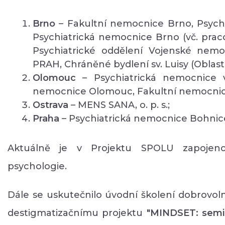
Brno
– Fakultní nemocnice Brno, Psychi
Psychiatrická nemocnice Brno (vč. praco
Psychiatrické oddělení Vojenské nemo
PRAH, Chráněné bydlení sv. Luisy (Oblastn
Olomouc
– Psychiatrická nemocnice v
nemocnice Olomouc, Fakultní nemocni
Ostrava
– MENS SANA, o. p. s.;
Praha
– Psychiatrická nemocnice Bohnic
Aktuálně je v Projektu SPOLU zapojen
psychologie.
Dále se uskutečnilo úvodní školení dobrovol
destigmatizačnímu projektu
"MINDSET: semin