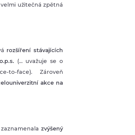
a velmi užitečná zpětná
uvá
rozšíření stávajících
o.p.s.
(… uvažuje se o
-to-face). Zároveň
celouniverzitní akce na
ž zaznamenala
zvýšený