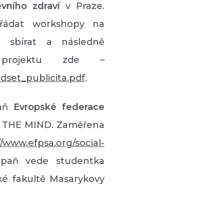
ního zdraví
v Praze.
ořádat workshopy na
, sbírat a následně
 projektu zde –
dset_publicita.pdf
.
paň
Evropské federace
 THE MIND. Zaměřena
//www.efpsa.org/social-
paň vede studentka
ké fakultě Masarykovy