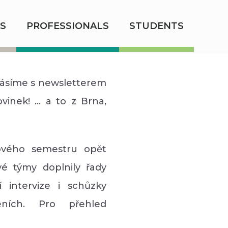
S
PROFESSIONALS
STUDENTS
lásíme s newsletterem
nek! ... a to z Brna,
ového semestru opět
vé týmy doplnily řady
 intervize i schůzky
eních. Pro přehled