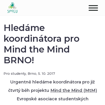
O NÁS
Hledáme
KONTAKT
koordinátora pro
Mind the Mind
PODPOŘTE NÁS
BRNO!
PŮSOBIŠTĚ
KLIENTI
Pro studenty,
Brno,
5. 10. 2017
Urgentně hledáme koordinátora pro již
PROFESIONÁLOVÉ
čtvrtý běh projektu
Mind the Mind (MtM)
STUDENTI
Evropské asociace studentských