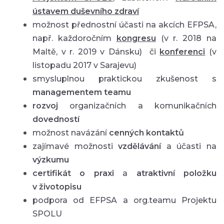
ústavem duševního zdraví
možnost přednostní účasti na akcích EFPSA,
např. každoročním
kongresu
(v r. 2018 na
Maltě, v r. 2019 v Dánsku) či
konferenci
(v
listopadu 2017 v Sarajevu)
smysluplnou praktickou zkušenost s
managementem teamu
rozvoj
organizačních a komunikačních
dovedností
možnost navázání
cenných kontaktů
zajímavé možnosti
vzdělávání
a účasti na
výzkumu
certifikát o praxi
a
atraktivní položku
v životopisu
podpora od EFPSA a org.teamu Projektu
SPOLU