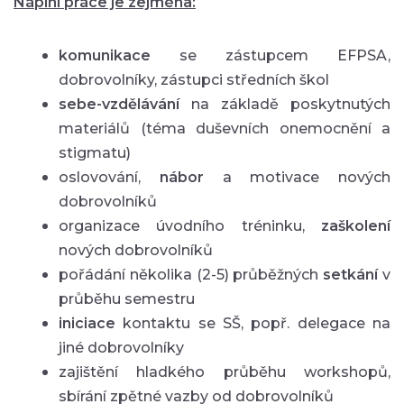
Náplní práce je zejména:
komunikace
se zástupcem EFPSA,
dobrovolníky, zástupci středních škol
sebe-vzdělávání
na základě poskytnutých
materiálů (téma duševních onemocnění a
stigmatu)
oslovování,
nábor
a motivace nových
dobrovolníků
organizace úvodního tréninku,
zaškolení
nových dobrovolníků
pořádání několika (2-5) průběžných
setkání
v
průběhu semestru
iniciace
kontaktu se SŠ, popř. delegace na
jiné dobrovolníky
zajištění hladkého průběhu workshopů,
sbírání zpětné vazby od dobrovolníků