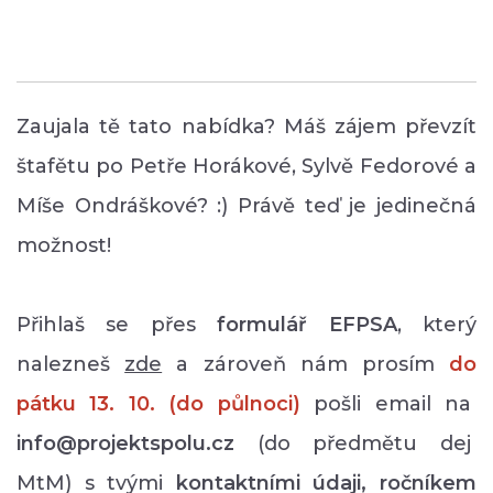
Zaujala tě tato nabídka? Máš zájem převzít
štafětu po Petře Horákové, Sylvě Fedorové a
Míše Ondráškové? :) Právě teď je jedinečná
možnost!
Přihlaš se přes
formulář EFPSA
, který
nalezneš
zde
a zároveň nám prosím
do
pátku 13. 10. (do půlnoci)
pošli email na
info@projektspolu.cz
(do předmětu dej
MtM) s tvými
kontaktními údaji, ročníkem