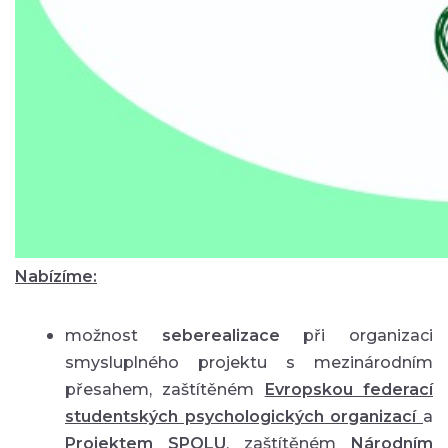
Nabízíme:
možnost
seberealizace
při organizaci
smysluplného projektu s mezinárodním
přesahem, zaštítěném
Evropskou federací
studentských psychologických organizací
a
Projektem SPOLU
, zaštítěném
Národním