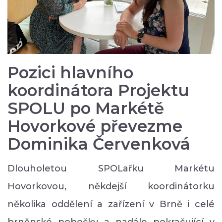
Pozici hlavního
koordinátora Projektu
SPOLU po Markétě
Hovorkové převezme
Dominika Červenková
Dlouholetou SPOLařku Markétu
Hovorkovou, někdejší koordinátorku
několika oddělení a zařízení v Brně i celé
brněnské pobočky a nadále pokračující v