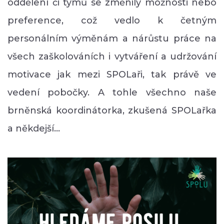
oddělení či týmů se změnily možnosti nebo
preference, což vedlo k četným
personálním výměnám a nárůstu práce na
všech zaškolováních i vytváření a udržování
motivace jak mezi SPOLaři, tak právě ve
vedení pobočky. A tohle všechno naše
brněnská koordinátorka, zkušená SPOLařka
a někdejší…