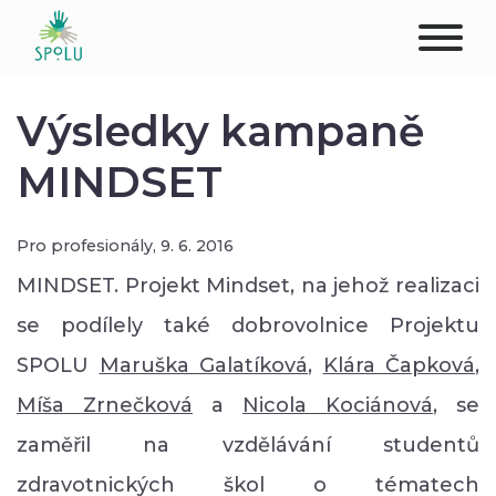
O NÁS
Výsledky kampaně
KONTAKT
MINDSET
PODPOŘTE NÁS
Pro profesionály,
9. 6. 2016
PŮSOBIŠTĚ
MINDSET. Projekt Mindset, na jehož realizaci
se podílely také dobrovolnice Projektu
KLIENTI
SPOLU
Maruška Galatíková
,
Klára Čapková
,
PROFESIONÁLOVÉ
Míša Zrnečková
a
Nicola Kociánová
, se
zaměřil na vzdělávání studentů
STUDENTI
zdravotnických škol o tématech