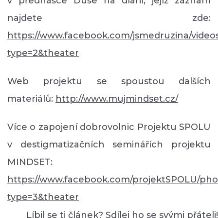
v přednášce Duše na dlani, jejíž záznam
najdete zde:
https://www.facebook.com/jsmedruzina/video
type=2&theater
Web projektu se spoustou dalších
materiálů:
http://www.mujmindset.cz/
Více o zapojení dobrovolnic Projektu SPOLU
v destigmatizačních seminářích projektu
MINDSET:
https://www.facebook.com/projektSPOLU/pho
type=3&theater
Líbil se ti článek? Sdílej ho se svými přáteli!