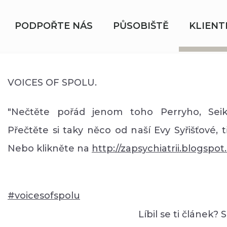
PODPOŘTE NÁS
PŮSOBIŠTĚ
KLIENT
VOICES OF SPOLU.
"Nečtěte pořád jenom toho Perryho, Sei
Přečtěte si taky něco od naší Evy Syřišťové, t
Nebo klikněte na
http://zapsychiatrii.blogspot.
‪#‎
voicesofspolu‬
Líbil se ti článek? 