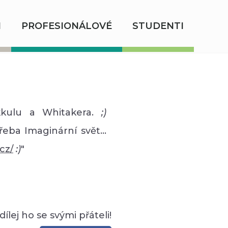
I
PROFESIONÁLOVÉ
STUDENTI
kkulu a Whitakera.
;)
řeba Imaginární svět...
cz/
:)
"
Sdílej ho se svými přáteli!