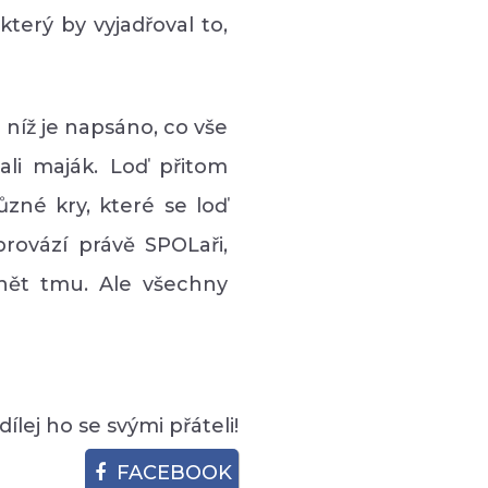
 níž je napsáno, co vše
ali maják. Loď přitom
ůzné kry, které se loď
provází právě SPOLaři,
hánět tmu. Ale všechny
Sdílej ho se svými přáteli!
FACEBOOK