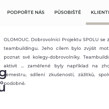
PODPOŘTE NÁS
PŮSOBIŠTĚ
KLIENT
OLOMOUC. Dobrovolníci Projektu SPOLU se zú
teambuildingu. Jeho cílem bylo zvýšit mot
poznat své kolegy-dobrovolníky. Teambuild
aktivit ... zaměřené byly například na z
ng
semestru, sdílení zkušeností, zážitků, spo
ů
podobně.