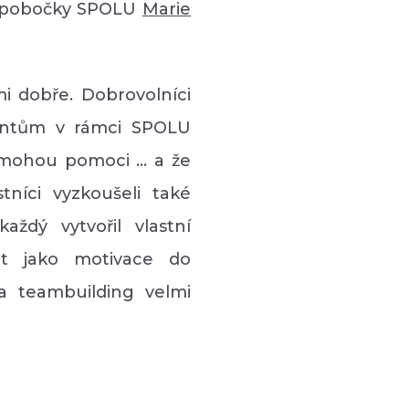
é pobočky SPOLU
Marie
lmi dobře. Dobrovolníci
ientům v rámci SPOLU
 mohou pomoci ... a že
níci vyzkoušeli také
aždý vytvořil vlastní
t jako motivace do
a teambuilding velmi