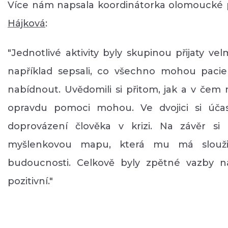
Více nám napsala koordinátorka olomouck
Hájková
:
"Jednotlivé aktivity byly skupinou přijaty ve
například sepsali, co všechno mohou pac
nabídnout. Uvědomili si přitom, jak a v čem
opravdu pomoci mohou. Ve dvojici si účast
doprovázení člověka v krizi. Na závěr si k
myšlenkovou mapu, která mu má slouži
budoucnosti. Celkově byly zpětné vazby n
pozitivní."