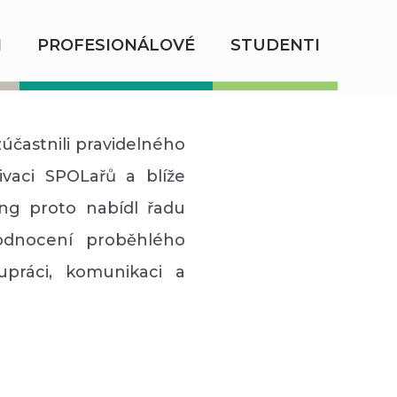
I
PROFESIONÁLOVÉ
STUDENTI
častnili pravidelného
ivaci SPOLařů a blíže
ing proto nabídl řadu
hodnocení proběhlého
lupráci, komunikaci a