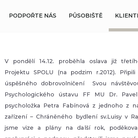
PODPOŘTE NÁS
PŮSOBIŠTĚ
KLIENT
V pondělí 14.12. proběhla oslava již třetí
Projektu SPOLU (na podzim r.2012). Připili
úspěšného dobrovolničení Svou návštěv
Psychologického ústavu FF MU Dr. Pave
psycholožka Petra Fabínová z jednoho z na
zařízení – Chráněného bydlení sv.Luisy v Rajh
jsme vize a plány na další rok, poděkova