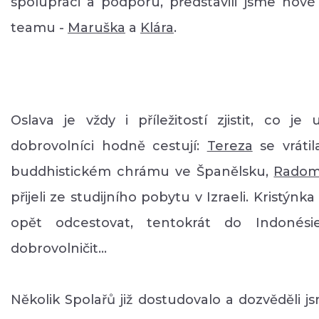
spolupráci a podporu, představili jsme nové
teamu -
Maruška
a
Klára
.
Oslava je vždy i příležitostí zjistit, co j
dobrovolníci hodně cestují:
Tereza
se vráti
buddhistickém chrámu ve Španělsku,
Radom
přijeli ze studijního pobytu v Izraeli. Kristýn
opět odcestovat, tentokrát do Indonés
dobrovolničit...
Několik Spolařů již dostudovalo a dozvěděli j