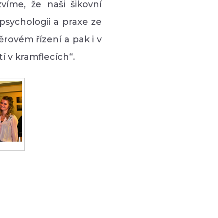
víme, že naši šikovní
 psychologii a praxe ze
rovém řízení a pak i v
í v kramflecích“.