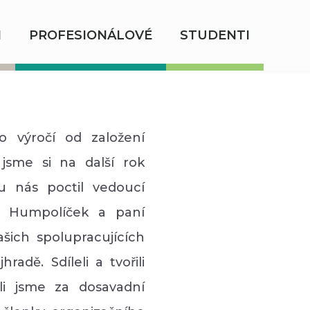
I
PROFESIONÁLOVÉ
STUDENTI
ho výročí od založení
 jsme si na další rok
ou nás
poctil vedoucí
l Humpolíček a paní
šich spolupracujících
radě. Sdíleli a tvořili
li jsme za dosavadní