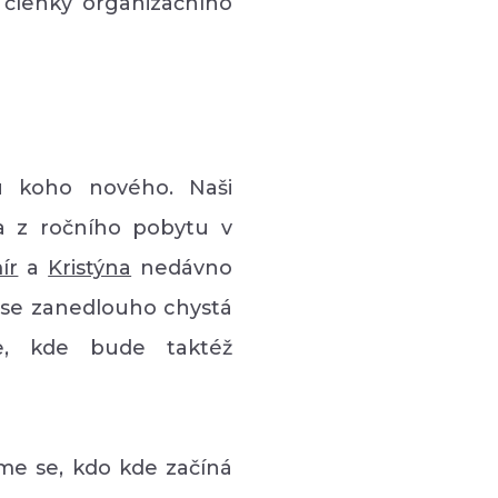
 členky organizačního
e u koho nového. Naši
la z ročního pobytu v
ír
a
Kristýna
nedávno
ka se zanedlouho chystá
ie, kde bude taktéž
sme se, kdo kde začíná