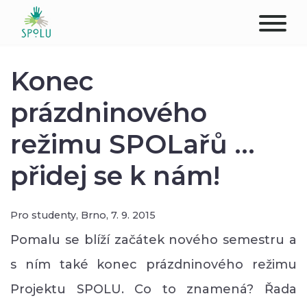
O NÁS
Konec
KONTAKT
prázdninového
režimu SPOLařů ...
PODPOŘTE NÁS
přidej se k nám!
PŮSOBIŠTĚ
KLIENTI
Pro studenty,
Brno,
7. 9. 2015
Pomalu se blíží začátek nového semestru a
PROFESIONÁLOVÉ
s ním také konec prázdninového režimu
STUDENTI
Projektu SPOLU. Co to znamená? Řada