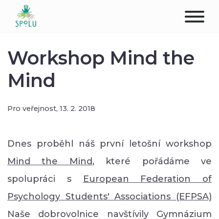
O NÁS
Workshop Mind the
KONTAKT
Mind
PODPOŘTE NÁS
Pro veřejnost,
13. 2. 2018
PŮSOBIŠTĚ
Dnes proběhl náš první letošní workshop
KLIENTI
Mind the Mind
, které pořádáme ve
PROFESIONÁLOVÉ
spolupráci s
European Federation of
Psychology Students' Associations (EFPSA)
STUDENTI
Naše dobrovolnice navštívily Gymnázium