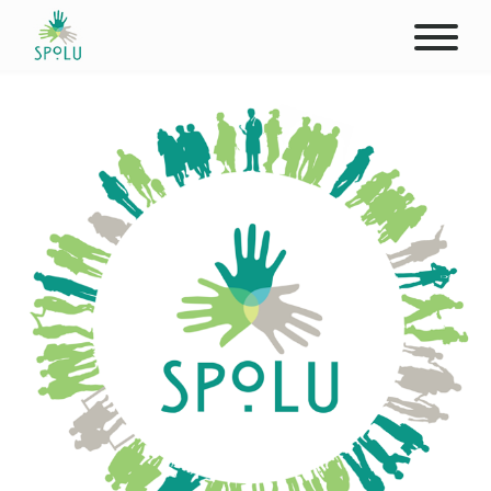
O NÁS
KONTAKT
PODPOŘTE NÁS
PŮSOBIŠTĚ
KLIENTI
PROFESIONÁLOVÉ
STUDENTI