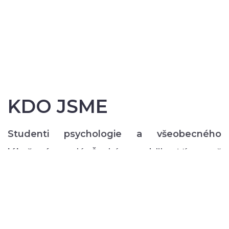
KDO JSME
Studenti psychologie a všeobecného
lékařství
z celé České republiky. Více než
200 z nás pravidelně každý semestr ve svém
volném čase zajišťuje rozmanitý volnočasový
program pro lidi s duševním onemocněním:
od výtvarných, přes hudební či tanečně-