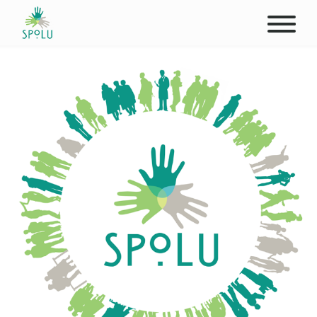
O NÁS
KONTAKT
PODPOŘTE NÁS
PŮSOBIŠTĚ
KLIENTI
PROFESIONÁLOVÉ
STUDENTI