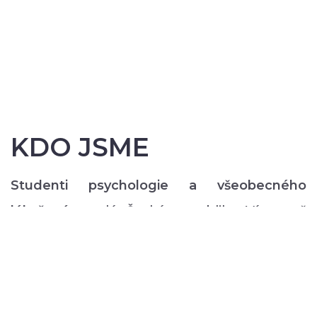
KDO JSME
Studenti psychologie a všeobecného
lékařství
z celé České republiky. Více než
200 z nás pravidelně každý semestr ve svém
volném čase zajišťuje rozmanitý volnočasový
program pro lidi s duševním onemocněním:
od výtvarných, přes hudební či tanečně-