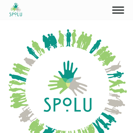
O NÁS
KONTAKT
PODPOŘTE NÁS
PŮSOBIŠTĚ
KLIENTI
PROFESIONÁLOVÉ
STUDENTI