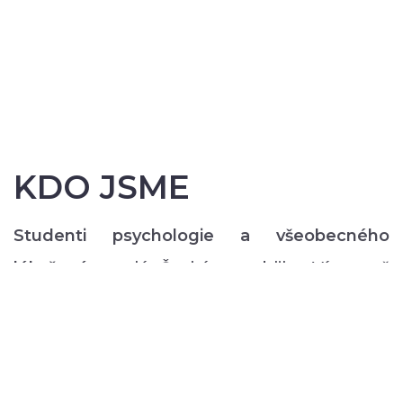
KDO JSME
Studenti psychologie a všeobecného
lékařství
z celé České republiky. Více než
200 z nás pravidelně každý semestr ve svém
volném čase zajišťuje rozmanitý volnočasový
program pro lidi s duševním onemocněním:
od výtvarných, přes hudební či tanečně-