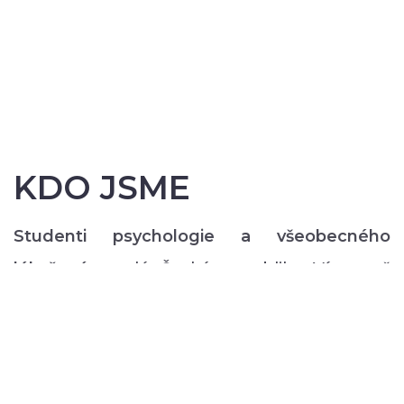
KDO JSME
Studenti psychologie a všeobecného
lékařství
z celé České republiky. Více než
200 z nás pravidelně každý semestr ve svém
volném čase zajišťuje rozmanitý volnočasový
program pro lidi s duševním onemocněním:
od výtvarných, přes hudební či tanečně-