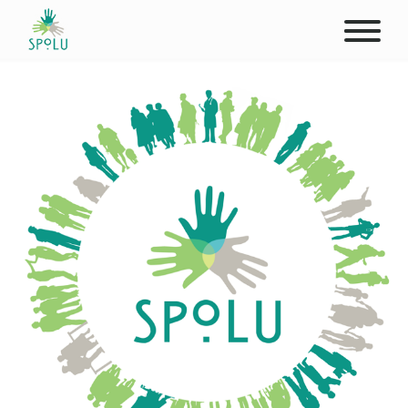
O NÁS
KONTAKT
PODPOŘTE NÁS
PŮSOBIŠTĚ
KLIENTI
PROFESIONÁLOVÉ
STUDENTI