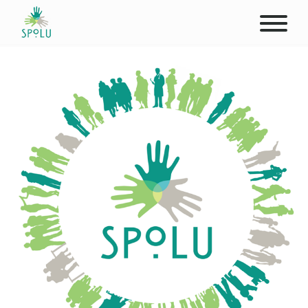
O NÁS
KONTAKT
PODPOŘTE NÁS
PŮSOBIŠTĚ
KLIENTI
PROFESIONÁLOVÉ
STUDENTI