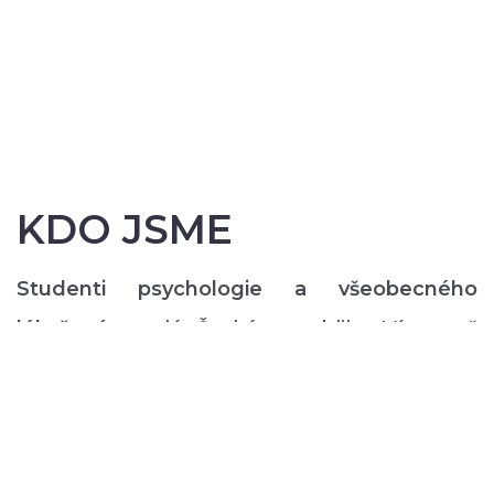
KDO JSME
Studenti psychologie a všeobecného
lékařství
z celé České republiky. Více než
200 z nás pravidelně každý semestr ve svém
volném čase zajišťuje rozmanitý volnočasový
program pro lidi s duševním onemocněním:
od výtvarných, přes hudební či tanečně-