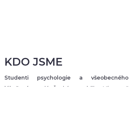
KDO JSME
Studenti psychologie a všeobecného
lékařství
z celé České republiky. Více než
200 z nás pravidelně každý semestr ve svém
volném čase zajišťuje rozmanitý volnočasový
program pro lidi s duševním onemocněním:
od výtvarných, přes hudební či tanečně-