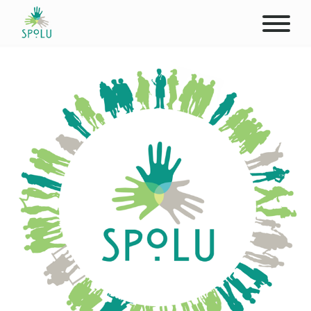
O NÁS
KONTAKT
PODPOŘTE NÁS
PŮSOBIŠTĚ
KLIENTI
PROFESIONÁLOVÉ
STUDENTI