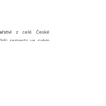
ařství
z celé České
každý semestr ve svém
vý program pro lidi s
 hudební či tanečně-
zná podpůrná setkávání