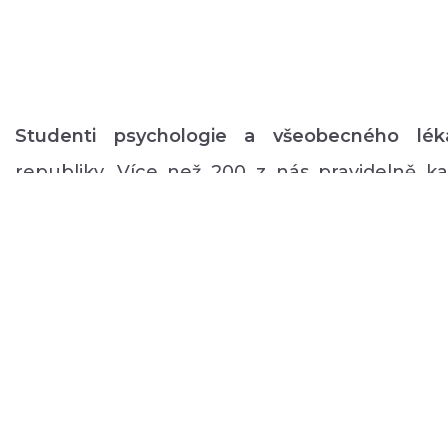
Studenti psychologie a všeobecného lék
republiky. Více než 200 z nás pravidelně 
volném čase zajišťuje rozmanitý volnočaso
duševním onemocněním: od výtvarných, přes
pohybové aktivity po kognitivní trénink a rů
a mnoho dalšího.
O NÁS
PODPOŘTE NÁS