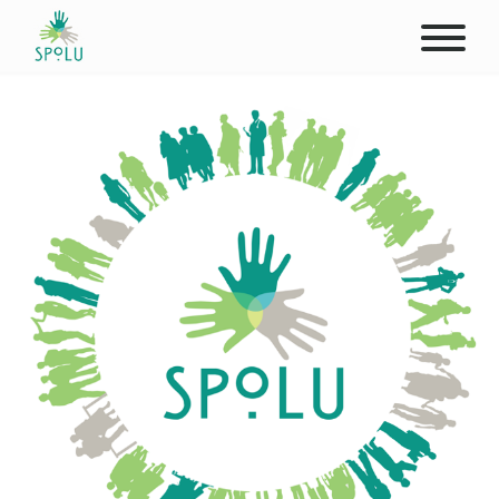
O NÁS
KONTAKT
PODPOŘTE NÁS
PŮSOBIŠTĚ
KLIENTI
PROFESIONÁLOVÉ
STUDENTI