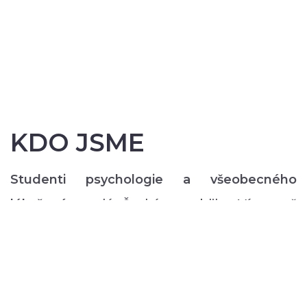
KDO JSME
Studenti psychologie a všeobecného
lékařství
z celé České republiky. Více než
200 z nás pravidelně každý semestr ve svém
volném čase zajišťuje rozmanitý volnočasový
program pro lidi s duševním onemocněním:
od výtvarných, přes hudební či tanečně-