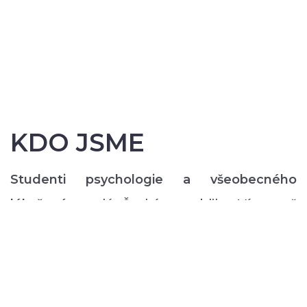
KDO JSME
Studenti psychologie a všeobecného
lékařství
z celé České republiky. Více než
200 z nás pravidelně každý semestr ve svém
volném čase zajišťuje rozmanitý volnočasový
program pro lidi s duševním onemocněním:
od výtvarných, přes hudební či tanečně-