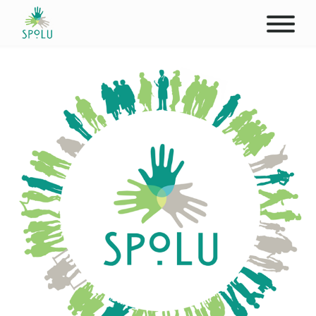
O NÁS
KONTAKT
PODPOŘTE NÁS
PŮSOBIŠTĚ
KLIENTI
PROFESIONÁLOVÉ
STUDENTI