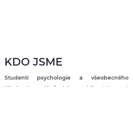
KDO JSME
Studenti psychologie a všeobecného
lékařství
z celé České republiky. Více než
200 z nás pravidelně každý semestr ve svém
volném čase zajišťuje rozmanitý volnočasový
program pro lidi s duševním onemocněním:
od výtvarných, přes hudební či tanečně-