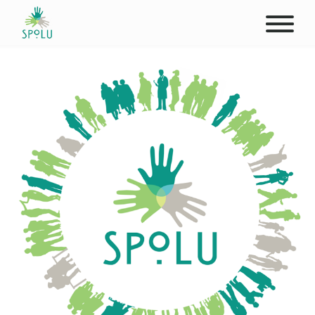
O NÁS
KONTAKT
PODPOŘTE NÁS
PŮSOBIŠTĚ
KLIENTI
PROFESIONÁLOVÉ
STUDENTI