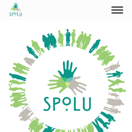
O NÁS
KONTAKT
PODPOŘTE NÁS
PŮSOBIŠTĚ
KLIENTI
PROFESIONÁLOVÉ
STUDENTI