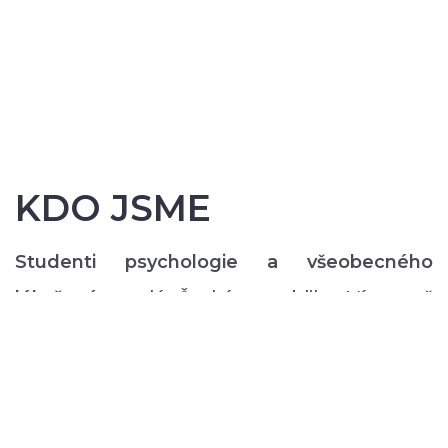
KDO JSME
Studenti psychologie a všeobecného
lékařství
z celé České republiky. Více než
200 z nás pravidelně každý semestr ve svém
volném čase zajišťuje rozmanitý volnočasový
program pro lidi s duševním onemocněním:
od výtvarných, přes hudební či tanečně-