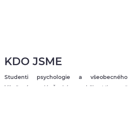
KDO JSME
Studenti psychologie a všeobecného
lékařství
z celé České republiky. Více než
200 z nás pravidelně každý semestr ve svém
volném čase zajišťuje rozmanitý volnočasový
program pro lidi s duševním onemocněním:
od výtvarných, přes hudební či tanečně-