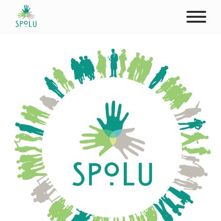
O NÁS
KONTAKT
PODPOŘTE NÁS
PŮSOBIŠTĚ
KLIENTI
PROFESIONÁLOVÉ
STUDENTI