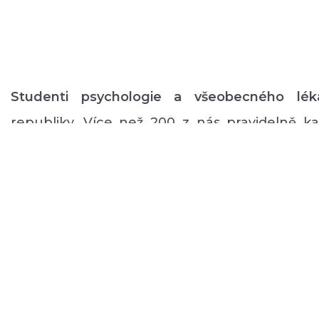
Studenti psychologie a všeobecného lék
republiky. Více než 200 z nás pravidelně 
volném čase zajišťuje rozmanitý volnočaso
duševním onemocněním: od výtvarných, přes
pohybové aktivity po kognitivní trénink a rů
a mnoho dalšího.
O NÁS
PODPOŘTE NÁS