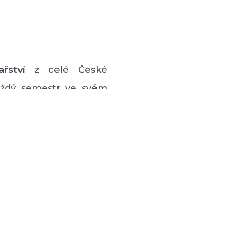
ařství
z celé České
každý semestr ve svém
vý program pro lidi s
 hudební či tanečně-
zná podpůrná setkávání