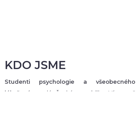
KDO JSME
Studenti psychologie a všeobecného
lékařství
z celé České republiky. Více než
200 z nás pravidelně každý semestr ve svém
volném čase zajišťuje rozmanitý volnočasový
program pro lidi s duševním onemocněním:
od výtvarných, přes hudební či tanečně-