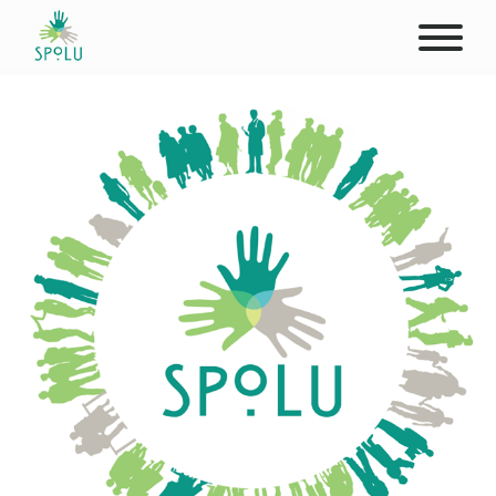
O NÁS
KONTAKT
PODPOŘTE NÁS
PŮSOBIŠTĚ
KLIENTI
PROFESIONÁLOVÉ
STUDENTI