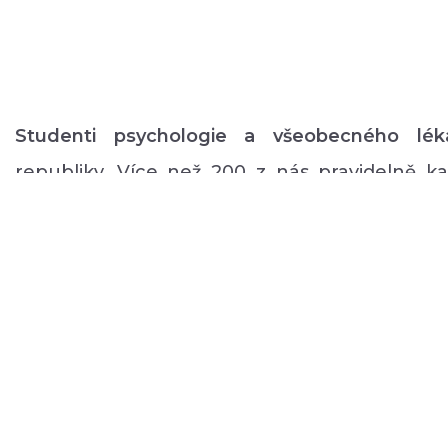
Studenti psychologie a všeobecného lék
republiky. Více než 200 z nás pravidelně 
volném čase zajišťuje rozmanitý volnočaso
duševním onemocněním: od výtvarných, přes
pohybové aktivity po kognitivní trénink a rů
a mnoho dalšího.
O NÁS
PODPOŘTE NÁS