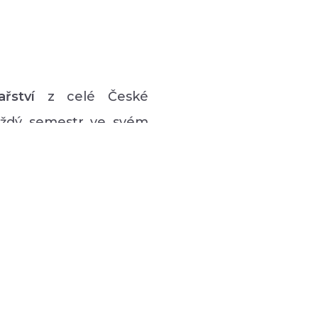
ařství
z celé České
každý semestr ve svém
vý program pro lidi s
 hudební či tanečně-
zná podpůrná setkávání