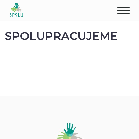
O NÁS
SPOLUPRACUJEME
KONTAKT
PODPOŘTE NÁS
PŮSOBIŠTĚ
KLIENTI
PROFESIONÁLOVÉ
STUDENTI